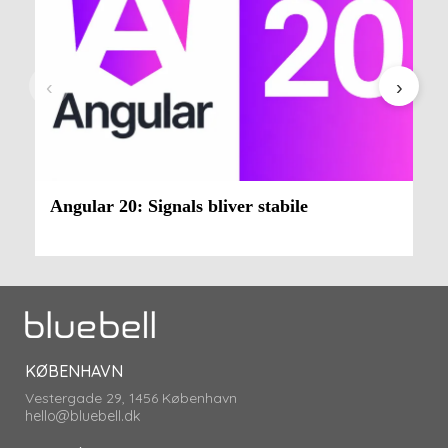
‹
›
Angular 20: Signals bliver stabile
KØBENHAVN
Vestergade 29, 1456 København
hello@bluebell.dk