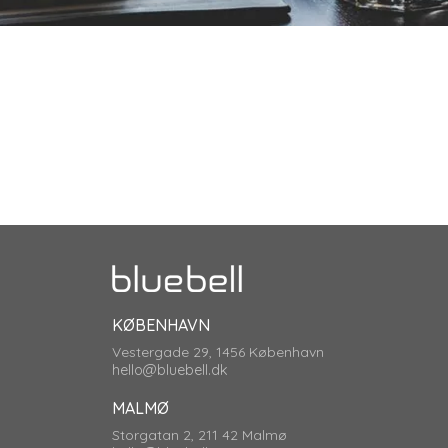
KØBENHAVN
Vestergade 29, 1456 København
hello@bluebell.dk
MALMØ
Storgatan 2, 211 42 Malmø