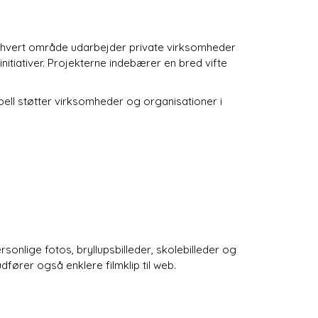
 I hvert område udarbejder private virksomheder
initiativer. Projekterne indebærer en bred vifte
bell støtter virksomheder og organisationer i
nlige fotos, bryllupsbilleder, skolebilleder og
fører også enklere filmklip til web.