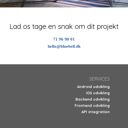
Lad os tage en snak om dit projekt
71 96 90 01
hello@bluebell.dk
SERVICES
Android udvikling
iOS udvikling
Backend udvikling
Frontend udvikling
API integration