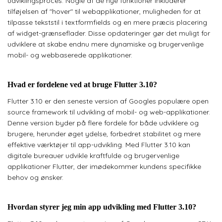
udviklingsproces. Nogle af de nye funktioner inkluderer
tilføjelsen af ​​"hover" til webapplikationer, muligheden for at
tilpasse tekststil i textformfields og en mere præcis placering
af widget-grænseflader. Disse opdateringer gør det muligt for
udviklere at skabe endnu mere dynamiske og brugervenlige
mobil- og webbaserede applikationer.
Hvad er fordelene ved at bruge Flutter 3.10?
Flutter 3.10 er den seneste version af Googles populære open
source framework til udvikling af mobil- og web-applikationer.
Denne version byder på flere fordele for både udviklere og
brugere, herunder øget ydelse, forbedret stabilitet og mere
effektive værktøjer til app-udvikling. Med Flutter 3.10 kan
digitale bureauer udvikle kraftfulde og brugervenlige
applikationer Flutter, der imødekommer kundens specifikke
behov og ønsker.
Hvordan styrer jeg min app udvikling med Flutter 3.10?