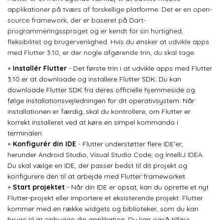
applikationer på tværs af forskellige platforme. Det er en open-
source framework, der er baseret på Dart-
programmeringssproget og er kendt for sin hurtighed,
fleksibilitet og brugervenlighed. Hvis du ønsker at udvikle apps
med Flutter 3.10, er der nogle afgørende trin, du skal tage.
+
Installér Flutter
- Det første trin i at udvikle apps med Flutter
3.10 er at downloade og installere Flutter SDK. Du kan
downloade Flutter SDK fra deres officielle hjemmeside og
følge installationsvejledningen for dit operativsystem. Når
installationen er færdig, skal du kontrollere, om Flutter er
korrekt installeret ved at køre en simpel kommando i
terminalen.
+
Konfigurér din IDE
- Flutter understøtter flere IDE'er,
herunder Android Studio, Visual Studio Code, og IntelliJ IDEA.
Du skal vælge en IDE, der passer bedst til dit projekt og
konfigurere den til at arbejde med Flutter frameworket.
+
Start projektet
- Når din IDE er opsat, kan du oprette et nyt
Flutter-projekt eller importere et eksisterende projekt. Flutter
kommer med en række widgets og biblioteker, som du kan
bruge til at opbygge din applikation. Du kan også tilføje