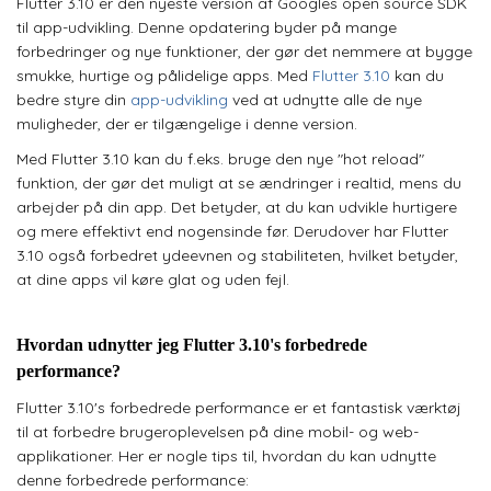
Flutter 3.10 er den nyeste version af Googles open source SDK
til app-udvikling. Denne opdatering byder på mange
forbedringer og nye funktioner, der gør det nemmere at bygge
smukke, hurtige og pålidelige apps. Med
Flutter 3.10
kan du
bedre styre din
app-udvikling
ved at udnytte alle de nye
muligheder, der er tilgængelige i denne version.
Med Flutter 3.10 kan du f.eks. bruge den nye "hot reload"
funktion, der gør det muligt at se ændringer i realtid, mens du
arbejder på din app. Det betyder, at du kan udvikle hurtigere
og mere effektivt end nogensinde før. Derudover har Flutter
3.10 også forbedret ydeevnen og stabiliteten, hvilket betyder,
at dine apps vil køre glat og uden fejl.
Hvordan udnytter jeg Flutter 3.10's forbedrede
performance?
Flutter 3.10's forbedrede performance er et fantastisk værktøj
til at forbedre brugeroplevelsen på dine mobil- og web-
applikationer. Her er nogle tips til, hvordan du kan udnytte
denne forbedrede performance: