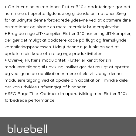
+
Optimer dine animationer: Flutter 3.10's opdateringer gør det
nemmere at oprette flydende og glidende animationer. Sørg
for at udnytte denne forbedrede ydeevne ved at optimere dine
animationer og skabe en mere interaktiv brugeroplevelse.
+
Brug den nye JIT-kompiler: Flutter 3.10 har en ny JIT-kompiler,
der gør det muligt at opdatere kode på flugt og fremskynde
kompileringsprocessen. Udnyt denne nye funktion ved at
opdatere din kode oftere og øge produktiviteten.
+
Overvej Flutter's modularitet: Flutter er kendt for sin
modulære tilgang til udvikling, hvilket gør det muligt at oprette
og vedligeholde applikationer mere effektivt. Udnyt denne
modulære tilgang ved at opdele din applikation i mindre dele,
der kan udvikles uafhængigt af hinanden.
+
SEO Page Title: Optimer din app-udvikling med Flutter 3.10's
forbedrede performance