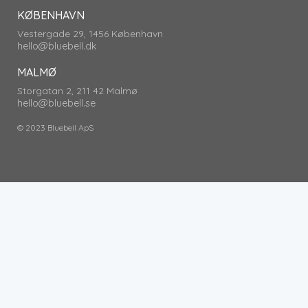
KØBENHAVN
Vestergade 29, 1456 København
hello@bluebell.dk
MALMØ
Storgatan 2, 211 42 Malmø
hello@bluebell.se
© 2023 Bluebell ApS