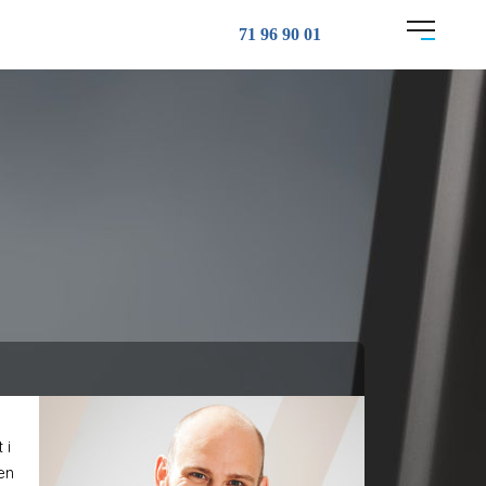
71 96 90 01
 i
en