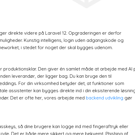
ger direkte videre på Laravel 12. Opgraderingen er derfor
 muligheder. Kunstig intelligens, login uden adgangskode og
frameworket, i stedet for noget der skal bygges udenom.
er produktionsklar. Den giver én samlet måde at arbejde med AI 
nden leverandør, der ligger bag. Du kan bruge den til
eddings. For din virksomhed betyder det, at funktioner som
ale assistenter kan bygges direkte ind i din eksisterende løsning
andør. Det er ofte her, vores arbejde med
backend udvikling
gør
asskeys, så dine brugere kan logge ind med fingeraftryk eller
ode. Det er både mere sikkert og mere bekvemt. Phishing af