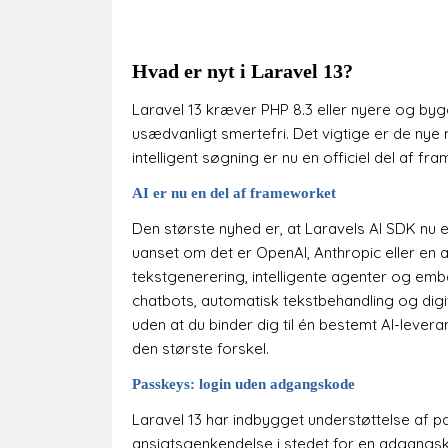
Hvad er nyt i Laravel 13?
Laravel 13 kræver PHP 8.3 eller nyere og byg
usædvanligt smertefri. Det vigtige er de nye
intelligent søgning er nu en officiel del af 
AI er nu en del af frameworket
Den største nyhed er, at Laravels AI SDK nu 
uanset om det er OpenAI, Anthropic eller en a
tekstgenerering, intelligente agenter og emb
chatbots, automatisk tekstbehandling og digit
uden at du binder dig til én bestemt AI-lever
den største forskel.
Passkeys: login uden adgangskode
Laravel 13 har indbygget understøttelse af p
ansigtsgenkendelse i stedet for en adgangsk