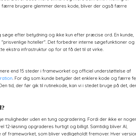
år færre brugere glemmer deres kode, bliver der også færre
 søge efter betydning og ikke kun efter præcise ord. En kunde,
å "prisvenlige hoteller". Det forbedrer interne søgefunktioner og
ekstra infrastruktur op for at få det til at virke.
mere end 15 steder i frameworket og officiel understøttelse af
gration
. For dig som kunde betyder det enklere kode og færre fej
en tid, der før gik til rutinekode, kan vi i stedet bruge på det, de
d?
nye muligheder uden en tung opgradering. Fordi der ikke er noge
 12-løsning opgraderes hurtigt og billigt. Samtidig bliver AI,
le af frameworket, som bliver vedligeholdt fremover. Hver versio