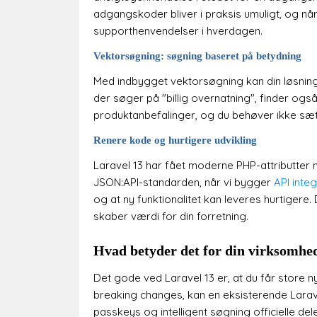
adgangskoder bliver i praksis umuligt, og n
supporthenvendelser i hverdagen.
Vektorsøgning: søgning baseret på betydning
Med indbygget vektorsøgning kan din løsning
der søger på "billig overnatning", finder ogs
produktanbefalinger, og du behøver ikke sætte 
Renere kode og hurtigere udvikling
Laravel 13 har fået moderne PHP-attributter 
JSON:API-standarden, når vi bygger
API inte
og at ny funktionalitet kan leveres hurtigere. D
skaber værdi for din forretning.
Hvad betyder det for din virksomhe
Det gode ved Laravel 13 er, at du får store 
breaking changes, kan en eksisterende Laravel
passkeys og intelligent søgning officielle de