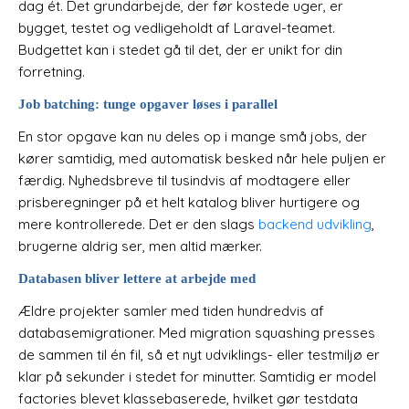
dag ét. Det grundarbejde, der før kostede uger, er
bygget, testet og vedligeholdt af Laravel-teamet.
Budgettet kan i stedet gå til det, der er unikt for din
forretning.
Job batching: tunge opgaver løses i parallel
En stor opgave kan nu deles op i mange små jobs, der
kører samtidig, med automatisk besked når hele puljen er
færdig. Nyhedsbreve til tusindvis af modtagere eller
prisberegninger på et helt katalog bliver hurtigere og
mere kontrollerede. Det er den slags
backend udvikling
,
brugerne aldrig ser, men altid mærker.
Databasen bliver lettere at arbejde med
Ældre projekter samler med tiden hundredvis af
databasemigrationer. Med migration squashing presses
de sammen til én fil, så et nyt udviklings- eller testmiljø er
klar på sekunder i stedet for minutter. Samtidig er model
factories blevet klassebaserede, hvilket gør testdata