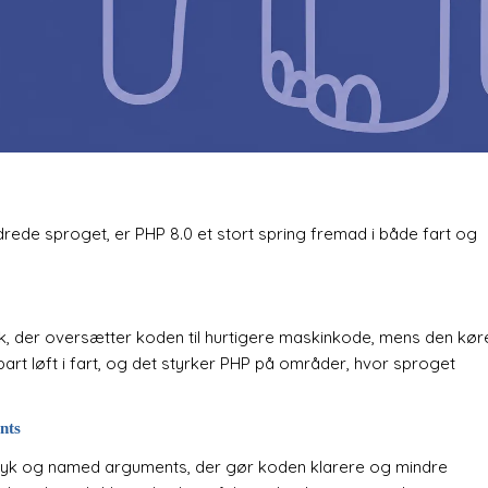
drede sproget, er PHP 8.0 et stort spring fremad i både fart og
nik, der oversætter koden til hurtigere maskinkode, mens den køre
rt løft i fart, og det styrker PHP på områder, hvor sproget
nts
tryk og named arguments, der gør koden klarere og mindre