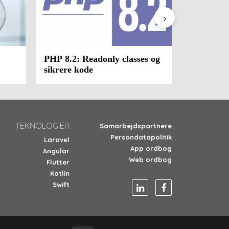
›
PHP 8.2: Readonly classes og
Sådan lav
sikrere kode
kravspeci
TEKNOLOGIER
Samarbejdspartnere
Persondatapolitik
Laravel
App ordbog
Angular
Web ordbog
Flutter
Kotlin
Swift