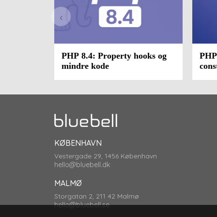
‹
PHP 8.4: Property hooks og
PHP 
mindre kode
cons
KØBENHAVN
Vestergade 29, 1456 København
hello@bluebell.dk
MALMØ
Storgatan 2, 211 42 Malmø
hello@bluebell.se