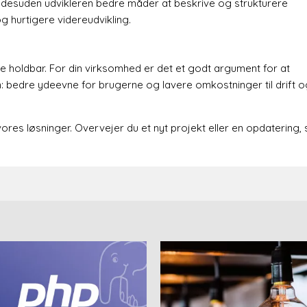
er desuden udvikleren bedre måder at beskrive og strukturere
g hurtigere videreudvikling.
 holdbar. For din virksomhed er det et godt argument for at
: bedre ydeevne for brugerne og lavere omkostninger til drift o
vores løsninger. Overvejer du et nyt projekt eller en opdatering, 